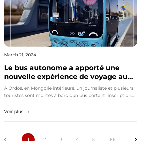
March 21, 2024
Le bus autonome a apporté une
nouvelle expérience de voyage aux
citoyens et aux touristes dOrdos
À Ordos, en Mongolie intérieure, un journaliste et plusieurs
touristes sont montés à bord dun bus portant linscription
«5G Smart Tourism Autonomous Driving»....
Voir plus
1
2
3
4
5
...
86