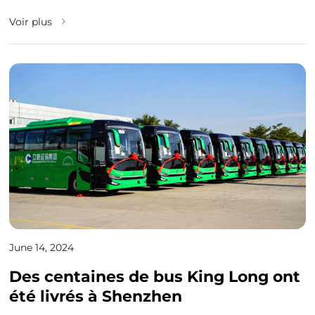
Route.
Ceinture et la Route » et d...
Voir plus
June 14, 2024
Des centaines de bus King Long ont
été livrés à Shenzhen