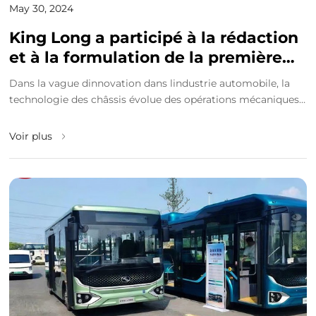
May 30, 2024
King Long a participé à la rédaction
et à la formulation de la première
norme nationale pour les châssis à
Dans la vague dinnovation dans lindustrie automobile, la
commande filaire
technologie des châssis évolue des opérations mécaniques
traditionnelles vers un avenir électrique ...
Voir plus