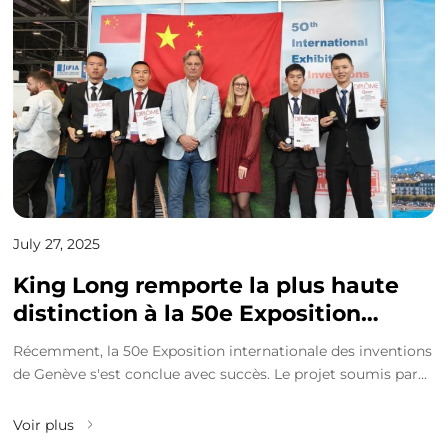
July 27, 2025
King Long remporte la plus haute
distinction à la 50e Exposition
internationale des inventions de
Récemment, la 50e Exposition internationale des inventions
Genève.
de Genève s'est conclue avec succès. Le projet soumis par
Xiamen King Long United Automotive I...
Voir plus