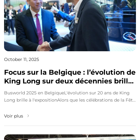
October 11, 2025
Focus sur la Belgique : l’évolution de
King Long sur deux décennies brille
à l’exposition, tandis que
Busworld 2025 en BelgiqueL'évolution sur 20 ans de King
l’électrification intelligente attire
Long brille à l'expositionAlors que les célébrations de la Fête
l’attention de l’Europe
nationale résonnent à tra...
Voir plus