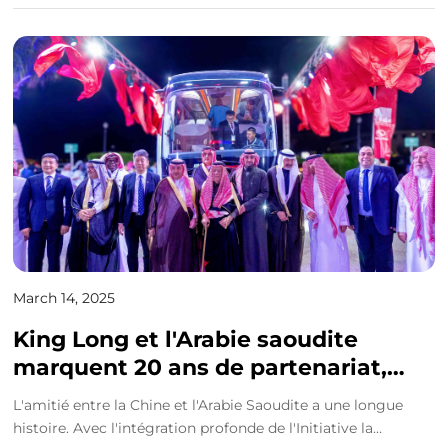
March 14, 2025
King Long et l'Arabie saoudite
marquent 20 ans de partenariat,
façonnant un modèle de
L'amitié entre la Chine et l'Arabie Saoudite a une longue
coopération de la Ceinture et de la
histoire. Avec l'intégration profonde de l'Initiative la