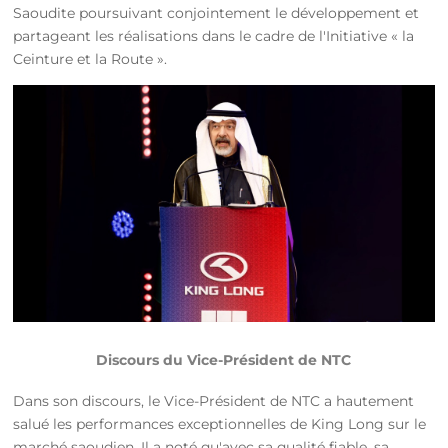
Saoudite poursuivant conjointement le développement et
partageant les réalisations dans le cadre de l'Initiative « la
Ceinture et la Route ».
Discours du Vice-Président de NTC
Dans son discours, le Vice-Président de NTC a hautement
salué les performances exceptionnelles de King Long sur le
marché saoudien. Il a noté qu'avec sa qualité fiable, sa