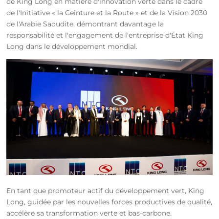
de King Long en matière d'innovation verte dans le cadre
de l'Initiative « la Ceinture et la Route » et de la Vision 2030
de l'Arabie Saoudite, démontrant davantage la
responsabilité et l'engagement de l'entreprise d'État King
Long dans le développement mondial.
En tant que promoteur actif du développement vert, King
Long, guidée par les nouvelles forces productives de qualité,
accélère sa transformation verte et bas-carbone.