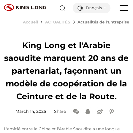
Français
Accueil
ACTUALITÉS
Actualités de l'Entreprise
King Long et l'Arabie
saoudite marquent 20 ans de
partenariat, façonnant un
modèle de coopération de la
Ceinture et de la Route.
March 14, 2025
Share：
L'amitié entre la Chine et l'Arabie Saoudite a une longue