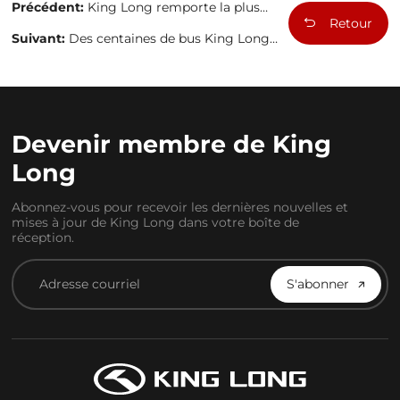
Précédent:
King Long remporte la plus
haute distinction à la 50e Exposition
Retour
internationale des inventions de Genève.
Suivant:
Des centaines de bus King Long
ont été livrés à Shenzhen
Devenir membre de King
Long
Abonnez-vous pour recevoir les dernières nouvelles et
mises à jour de King Long dans votre boîte de
réception.
S'abonner