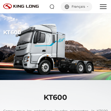
Français
KT600
KT600