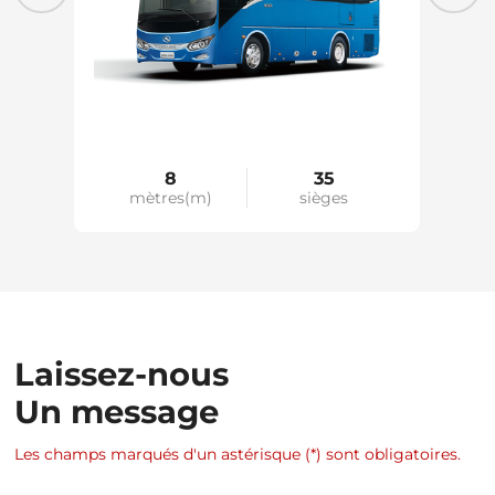
8
35
mètres(m)
sièges
m
Laissez-nous
Un message
Les champs marqués d'un astérisque (*) sont obligatoires.