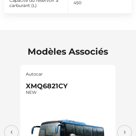
Capacité du réservoir à
450
carburant (L)
Modèles Associés
Autocar
Auto
XMQ6821CY
XM