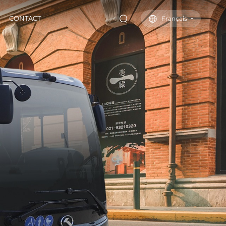
CONTACT
Français
Fourgonnette
Système DMS
Technologie
Véhicule spécial