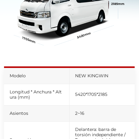
Modelo
NEW KINGWIN
Longitud * Anchura * Alt
5420
*
1705
*
2185
ura (
mm
)
Asientos
2~16
Delantera: barra de
torsión independiente /