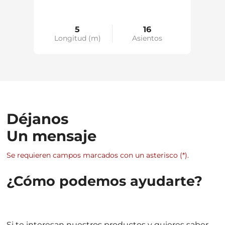
5
16
s
Longitud (m)
Asientos
Lo
Déjanos
Un mensaje
Se requieren campos marcados con un asterisco (*).
¿Cómo podemos ayudarte?
Si te interesan nuestros productos y quieres saber