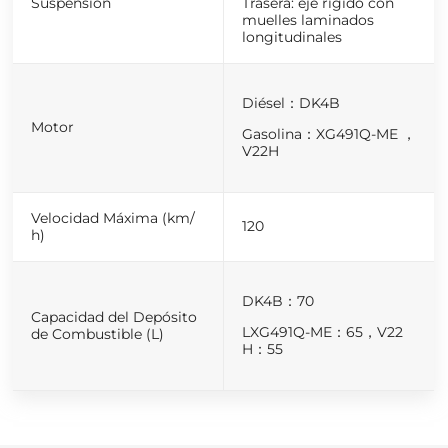
Suspensión
Trasera: eje rígido con
muelles laminados
longitudinales
Diésel：DK4B
Motor
Gasolina：XG491Q-ME ，
V22H
Velocidad Máxima (km/
120
h)
DK4B：70
Capacidad del Depósito
LXG491Q-ME：65，V22
de Combustible (L)
H：55