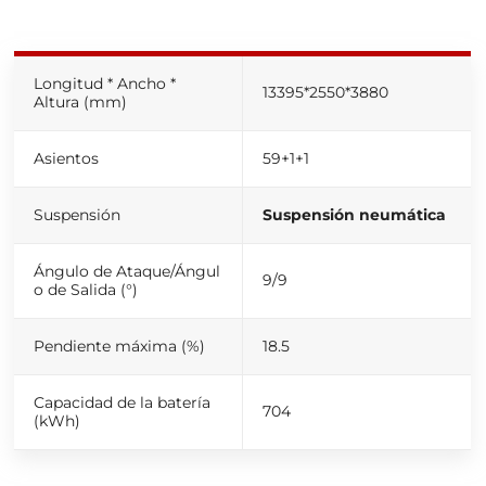
Longitud * Ancho *
13395*2550*3880
Altura (mm)
Asientos
59+1+1
Suspensión
Suspensión neumática
Ángulo de Ataque/Ángul
9/9
o de Salida (°)
Pendiente máxima (%)
18.5
Capacidad de la batería
704
(kWh)