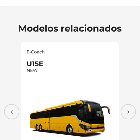
Modelos relacionados
E-Coach
E-Co
U15E
MC