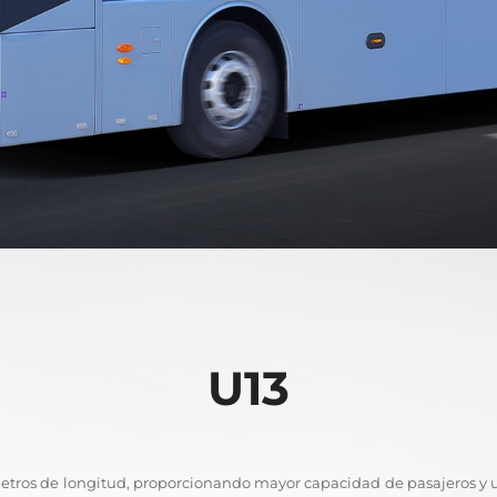
U13
 metros de longitud, proporcionando mayor capacidad de pasajeros y