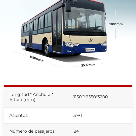
Longitud * Anchura *
11500
*
2550
*
3200
Altura (mm)
Asientos
37+1
Número de pasajeros
84