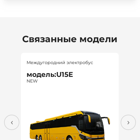
Связанные модели
Междугородний электробус
Межд
модель:U15E
мо