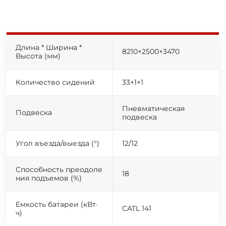
Длина * Ширина *
8210×2500×3470
Высота (мм)
Количество сидений
33+1+1
Пневматическая
Подвеска
подвеска
Угол въезда/выезда (°)
12/12
Cпособность преодоле
18
ния подъемов (%)
Емкость батареи (кВт·
CATL 141
ч)