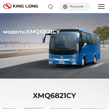
Русский
модель:XMQ6821CY
XMQ6821CY