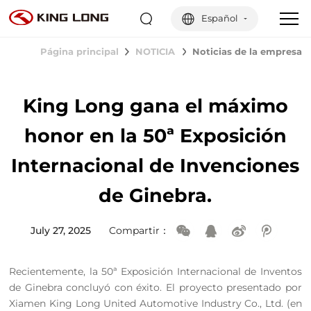
Español
Página principal
NOTICIA
Noticias de la empresa
King Long gana el máximo
honor en la 50ª Exposición
Internacional de Invenciones
de Ginebra.
July 27, 2025
Compartir：
Recientemente, la 50ª Exposición Internacional de Inventos
de Ginebra concluyó con éxito. El proyecto presentado por
Xiamen King Long United Automotive Industry Co., Ltd. (en