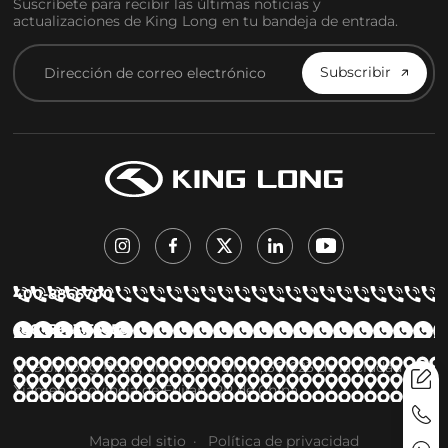
Suscríbete para recibir las últimas noticias y
actualizaciones de King Long en tu bandeja de entrada.
Subscribir
400-8866700
+86 15923155658
Nº 9 Jinlong Road, distrito de Jimei, 361023 de la ciudad de
Xiamen, provincia de Fujian, RP de China
Mapa del sitio
Política de privacidad